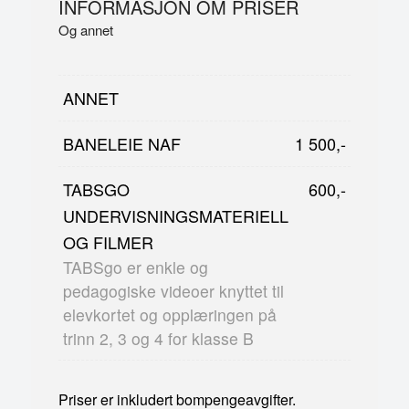
INFORMASJON OM PRISER
Og annet
ANNET
BANELEIE NAF
1 500,-
TABSGO
600,-
UNDERVISNINGSMATERIELL
OG FILMER
TABSgo er enkle og
pedagogiske videoer knyttet til
elevkortet og opplæringen på
trinn 2, 3 og 4 for klasse B
Priser er inkludert bompengeavgifter.